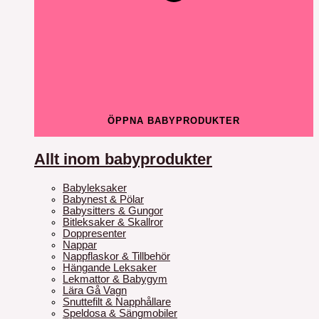
ÖPPNA BABYPRODUKTER
Allt inom babyprodukter
Babyleksaker
Babynest & Pölar
Babysitters & Gungor
Bitleksaker & Skallror
Doppresenter
Nappar
Nappflaskor & Tillbehör
Hängande Leksaker
Lekmattor & Babygym
Lära Gå Vagn
Snuttefilt & Napphållare
Speldosa & Sängmobiler