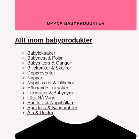
ÖPPNA BABYPRODUKTER
Allt inom babyprodukter
Babyleksaker
Babynest & Pölar
Babysitters & Gungor
Bitleksaker & Skallror
Doppresenter
Nappar
Nappflaskor & Tillbehör
Hängande Leksaker
Lekmattor & Babygym
Lära Gå Vagn
Snuttefilt & Napphållare
Speldosa & Sängmobiler
Äta & Dricka