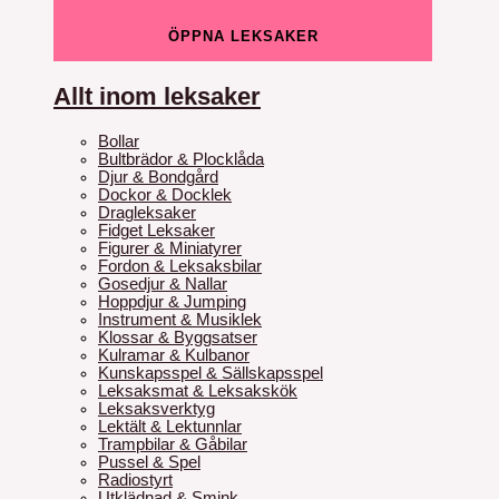
ÖPPNA LEKSAKER
Allt inom leksaker
Bollar
Bultbrädor & Plocklåda
Djur & Bondgård
Dockor & Docklek
Dragleksaker
Fidget Leksaker
Figurer & Miniatyrer
Fordon & Leksaksbilar
Gosedjur & Nallar
Hoppdjur & Jumping
Instrument & Musiklek
Klossar & Byggsatser
Kulramar & Kulbanor
Kunskapsspel & Sällskapsspel
Leksaksmat & Leksakskök
Leksaksverktyg
Lektält & Lektunnlar
Trampbilar & Gåbilar
Pussel & Spel
Radiostyrt
Utklädnad & Smink