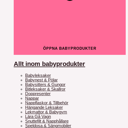
ÖPPNA BABYPRODUKTER
Allt inom babyprodukter
Babyleksaker
Babynest & Pölar
Babysitters & Gungor
Bitleksaker & Skallror
Doppresenter
Nappar
Nappflaskor & Tillbehör
Hängande Leksaker
Lekmattor & Babygym
Lära Gå Vagn
Snuttefilt & Napphållare
Speldosa & Sängmobiler