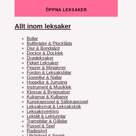
ÖPPNA LEKSAKER
Allt inom leksaker
Bollar
Bultbrädor & Plocklåda
Djur & Bondgård
Dockor & Docklek
Dragleksaker
Fidget Leksaker
Figurer & Miniatyrer
Fordon & Leksaksbilar
Gosedjur & Nallar
Hoppdjur & Jumping
Instrument & Musiklek
Klossar & Byggsatser
Kulramar & Kulbanor
Kunskapsspel & Sällskapsspel
Leksaksmat & Leksakskök
Leksaksverktyg
Lektält & Lektunnlar
Trampbilar & Gåbilar
Pussel & Spel
Radiostyrt
Utklädnad & Smink