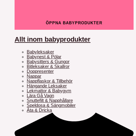
ÖPPNA BABYPRODUKTER
Allt inom babyprodukter
Babyleksaker
Babynest & Pölar
Babysitters & Gungor
Bitleksaker & Skallror
Doppresenter
Nappar
Nappflaskor & Tillbehör
Hängande Leksaker
Lekmattor & Babygym
Lära Gå Vagn
Snuttefilt & Napphållare
Speldosa & Sängmobiler
Äta & Dricka