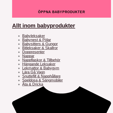
ÖPPNA BABYPRODUKTER
Allt inom babyprodukter
Babyleksaker
Babynest & Pölar
Babysitters & Gungor
Bitleksaker & Skallror
Doppresenter
Nappar
Nappflaskor & Tillbehör
Hängande Leksaker
Lekmattor & Babygym
Lära Gå Vagn
Snuttefilt & Napphållare
Speldosa & Sängmobiler
Äta & Dricka