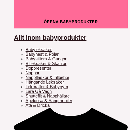
ÖPPNA BABYPRODUKTER
Allt inom babyprodukter
Babyleksaker
Babynest & Pölar
Babysitters & Gungor
Bitleksaker & Skallror
Doppresenter
Nappar
Nappflaskor & Tillbehör
Hängande Leksaker
Lekmattor & Babygym
Lära Gå Vagn
Snuttefilt & Napphållare
Speldosa & Sängmobiler
Äta & Dricka