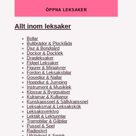
ÖPPNA LEKSAKER
Allt inom leksaker
Bollar
Bultbrädor & Plocklåda
Djur & Bondgård
Dockor & Docklek
Dragleksaker
Fidget Leksaker
Figurer & Miniatyrer
Fordon & Leksaksbilar
Gosedjur & Nallar
Hoppdjur & Jumping
Instrument & Musiklek
Klossar & Byggsatser
Kulramar & Kulbanor
Kunskapsspel & Sällskapsspel
Leksaksmat & Leksakskök
Leksaksverktyg
Lektält & Lektunnlar
Trampbilar & Gåbilar
Pussel & Spel
Radiostyrt
Utklädnad & Smink