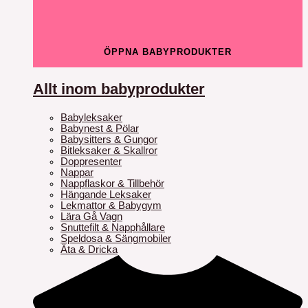
ÖPPNA BABYPRODUKTER
Allt inom babyprodukter
Babyleksaker
Babynest & Pölar
Babysitters & Gungor
Bitleksaker & Skallror
Doppresenter
Nappar
Nappflaskor & Tillbehör
Hängande Leksaker
Lekmattor & Babygym
Lära Gå Vagn
Snuttefilt & Napphållare
Speldosa & Sängmobiler
Äta & Dricka