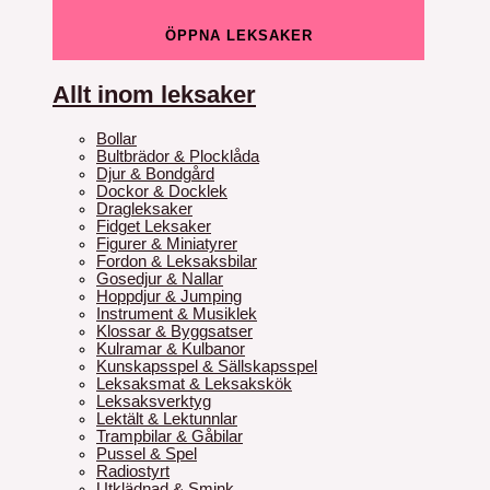
ÖPPNA LEKSAKER
Allt inom leksaker
Bollar
Bultbrädor & Plocklåda
Djur & Bondgård
Dockor & Docklek
Dragleksaker
Fidget Leksaker
Figurer & Miniatyrer
Fordon & Leksaksbilar
Gosedjur & Nallar
Hoppdjur & Jumping
Instrument & Musiklek
Klossar & Byggsatser
Kulramar & Kulbanor
Kunskapsspel & Sällskapsspel
Leksaksmat & Leksakskök
Leksaksverktyg
Lektält & Lektunnlar
Trampbilar & Gåbilar
Pussel & Spel
Radiostyrt
Utklädnad & Smink