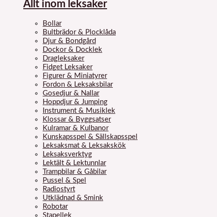
Allt inom leksaker
Bollar
Bultbrädor & Plocklåda
Djur & Bondgård
Dockor & Docklek
Dragleksaker
Fidget Leksaker
Figurer & Miniatyrer
Fordon & Leksaksbilar
Gosedjur & Nallar
Hoppdjur & Jumping
Instrument & Musiklek
Klossar & Byggsatser
Kulramar & Kulbanor
Kunskapsspel & Sällskapsspel
Leksaksmat & Leksakskök
Leksaksverktyg
Lektält & Lektunnlar
Trampbilar & Gåbilar
Pussel & Spel
Radiostyrt
Utklädnad & Smink
Robotar
Stapellek