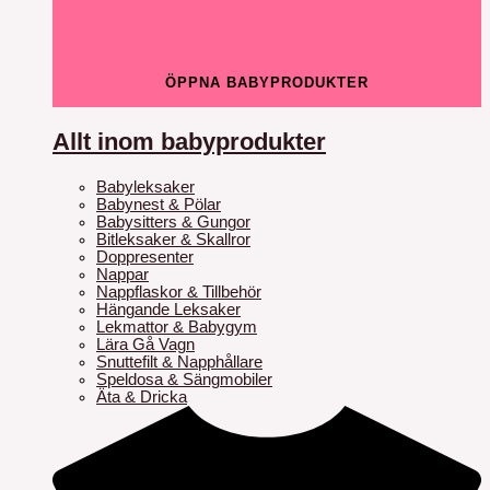
ÖPPNA BABYPRODUKTER
Allt inom babyprodukter
Babyleksaker
Babynest & Pölar
Babysitters & Gungor
Bitleksaker & Skallror
Doppresenter
Nappar
Nappflaskor & Tillbehör
Hängande Leksaker
Lekmattor & Babygym
Lära Gå Vagn
Snuttefilt & Napphållare
Speldosa & Sängmobiler
Äta & Dricka