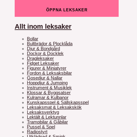
ÖPPNA LEKSAKER
Allt inom leksaker
Bollar
Bultbrädor & Plocklåda
Djur & Bondgård
Dockor & Docklek
Dragleksaker
Fidget Leksaker
Figurer & Miniatyrer
Fordon & Leksaksbilar
Gosedjur & Nallar
Hoppdjur & Jumping
Instrument & Musiklek
Klossar & Byggsatser
Kulramar & Kulbanor
Kunskapsspel & Sällskapsspel
Leksaksmat & Leksakskök
Leksaksverktyg
Lektält & Lektunnlar
Trampbilar & Gåbilar
Pussel & Spel
Radiostyrt
Utklädnad & Smink