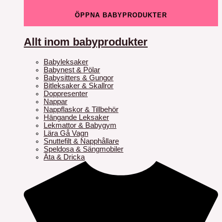
ÖPPNA BABYPRODUKTER
Allt inom babyprodukter
Babyleksaker
Babynest & Pölar
Babysitters & Gungor
Bitleksaker & Skallror
Doppresenter
Nappar
Nappflaskor & Tillbehör
Hängande Leksaker
Lekmattor & Babygym
Lära Gå Vagn
Snuttefilt & Napphållare
Speldosa & Sängmobiler
Äta & Dricka