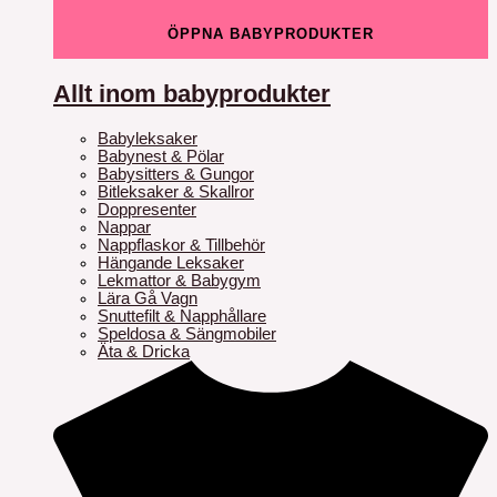
ÖPPNA BABYPRODUKTER
Allt inom babyprodukter
Babyleksaker
Babynest & Pölar
Babysitters & Gungor
Bitleksaker & Skallror
Doppresenter
Nappar
Nappflaskor & Tillbehör
Hängande Leksaker
Lekmattor & Babygym
Lära Gå Vagn
Snuttefilt & Napphållare
Speldosa & Sängmobiler
Äta & Dricka