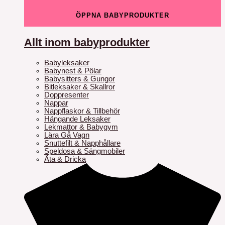
ÖPPNA BABYPRODUKTER
Allt inom babyprodukter
Babyleksaker
Babynest & Pölar
Babysitters & Gungor
Bitleksaker & Skallror
Doppresenter
Nappar
Nappflaskor & Tillbehör
Hängande Leksaker
Lekmattor & Babygym
Lära Gå Vagn
Snuttefilt & Napphållare
Speldosa & Sängmobiler
Äta & Dricka