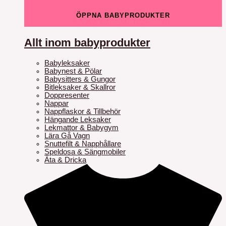
ÖPPNA BABYPRODUKTER
Allt inom babyprodukter
Babyleksaker
Babynest & Pölar
Babysitters & Gungor
Bitleksaker & Skallror
Doppresenter
Nappar
Nappflaskor & Tillbehör
Hängande Leksaker
Lekmattor & Babygym
Lära Gå Vagn
Snuttefilt & Napphållare
Speldosa & Sängmobiler
Äta & Dricka