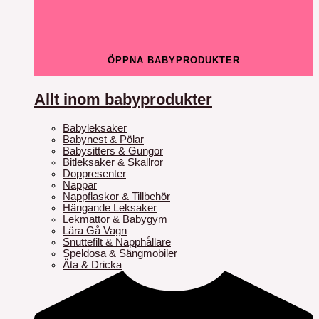
ÖPPNA BABYPRODUKTER
Allt inom babyprodukter
Babyleksaker
Babynest & Pölar
Babysitters & Gungor
Bitleksaker & Skallror
Doppresenter
Nappar
Nappflaskor & Tillbehör
Hängande Leksaker
Lekmattor & Babygym
Lära Gå Vagn
Snuttefilt & Napphållare
Speldosa & Sängmobiler
Äta & Dricka