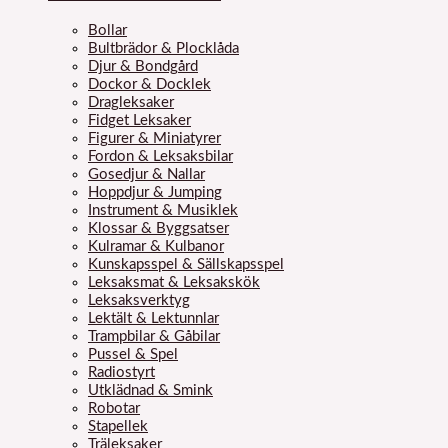
Bollar
Bultbrädor & Plocklåda
Djur & Bondgård
Dockor & Docklek
Dragleksaker
Fidget Leksaker
Figurer & Miniatyrer
Fordon & Leksaksbilar
Gosedjur & Nallar
Hoppdjur & Jumping
Instrument & Musiklek
Klossar & Byggsatser
Kulramar & Kulbanor
Kunskapsspel & Sällskapsspel
Leksaksmat & Leksakskök
Leksaksverktyg
Lektält & Lektunnlar
Trampbilar & Gåbilar
Pussel & Spel
Radiostyrt
Utklädnad & Smink
Robotar
Stapellek
Träleksaker