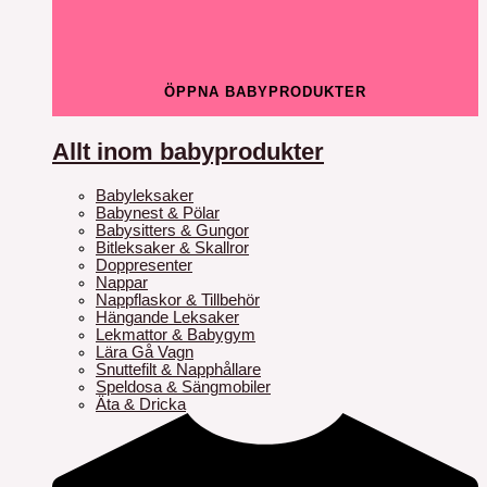
ÖPPNA BABYPRODUKTER
Allt inom babyprodukter
Babyleksaker
Babynest & Pölar
Babysitters & Gungor
Bitleksaker & Skallror
Doppresenter
Nappar
Nappflaskor & Tillbehör
Hängande Leksaker
Lekmattor & Babygym
Lära Gå Vagn
Snuttefilt & Napphållare
Speldosa & Sängmobiler
Äta & Dricka