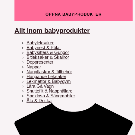
ÖPPNA BABYPRODUKTER
Allt inom babyprodukter
Babyleksaker
Babynest & Pölar
Babysitters & Gungor
Bitleksaker & Skallror
Doppresenter
Nappar
Nappflaskor & Tillbehör
Hängande Leksaker
Lekmattor & Babygym
Lära Gå Vagn
Snuttefilt & Napphållare
Speldosa & Sängmobiler
Äta & Dricka