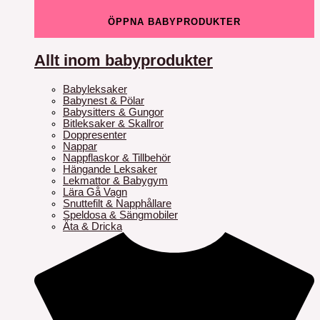
ÖPPNA BABYPRODUKTER
Allt inom babyprodukter
Babyleksaker
Babynest & Pölar
Babysitters & Gungor
Bitleksaker & Skallror
Doppresenter
Nappar
Nappflaskor & Tillbehör
Hängande Leksaker
Lekmattor & Babygym
Lära Gå Vagn
Snuttefilt & Napphållare
Speldosa & Sängmobiler
Äta & Dricka