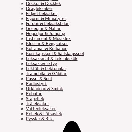
Dockor & Docklek
Dragleksaker
Fidget Leksaker
Figurer & Miniatyrer
Fordon & Leksaksbilar
Gosedjur & Nallar
Hoppdjur & Jumping
Instrument & Musiklek
Klossar & Byggsatser
Kulramar & Kulbanor
Kunskapsspel & Sällskapsspel
Leksaksmat & Leksakskök
Leksaksverktyg
Lektält & Lektunnlar
Trampbilar & Gåbilar
Pussel & Spel
Radiostyrt
Utklädnad & Smink
Robotar
Stapellek
Träleksaker
Vattenleksaker
Rollek & Låtsaslek
Pysslar & Rita