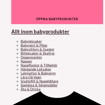
ÖPPNA BABYPRODUKTER
Allt inom babyprodukter
Babyleksaker
Babynest & Pölar
Babysitters & Gungor
Bitleksaker & Skallror
Doppresenter
Nappar
Nappflaskor & Tillbehör
Hängande Leksaker
Lekmattor & Babygym
Lära Gå Vagn
Snuttefilt & Napphållare
Speldosa & Sängmobiler
Äta & Dricka