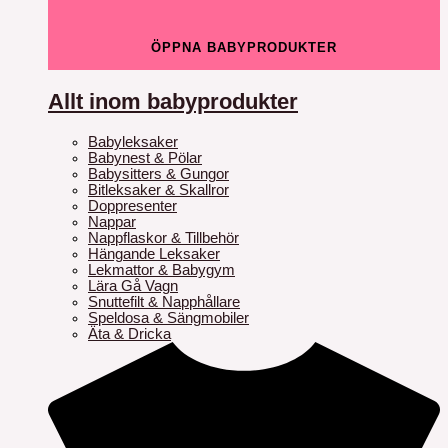
ÖPPNA BABYPRODUKTER
Allt inom babyprodukter
Babyleksaker
Babynest & Pölar
Babysitters & Gungor
Bitleksaker & Skallror
Doppresenter
Nappar
Nappflaskor & Tillbehör
Hängande Leksaker
Lekmattor & Babygym
Lära Gå Vagn
Snuttefilt & Napphållare
Speldosa & Sängmobiler
Äta & Dricka