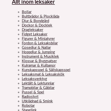
Allt inom leksaker
Bollar
Bultbrädor & Plocklåda
Djur & Bondgård
Dockor & Docklek
Dragleksaker
Fidget Leksaker
Figurer & Miniatyrer
Fordon & Leksaksbilar
Gosedjur & Nallar
Hoppdjur & Jumping
Instrument & Musiklek
Klossar & Byggsatser
Kulramar & Kulbanor
Kunskapsspel & Sällskapsspel
Leksaksmat & Leksakskök
Leksaksverktyg
Lektält & Lektunnlar
Trampbilar & Gåbilar
Pussel & Spel
Radiostyrt
Utklädnad & Smink
Robotar
Stapellek