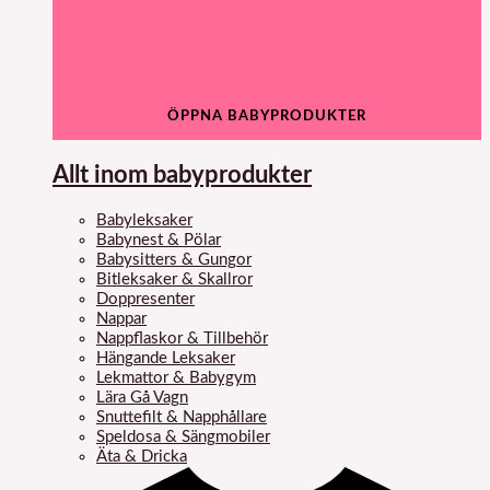
ÖPPNA BABYPRODUKTER
Allt inom babyprodukter
Babyleksaker
Babynest & Pölar
Babysitters & Gungor
Bitleksaker & Skallror
Doppresenter
Nappar
Nappflaskor & Tillbehör
Hängande Leksaker
Lekmattor & Babygym
Lära Gå Vagn
Snuttefilt & Napphållare
Speldosa & Sängmobiler
Äta & Dricka