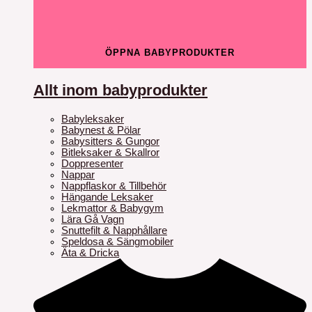
ÖPPNA BABYPRODUKTER
Allt inom babyprodukter
Babyleksaker
Babynest & Pölar
Babysitters & Gungor
Bitleksaker & Skallror
Doppresenter
Nappar
Nappflaskor & Tillbehör
Hängande Leksaker
Lekmattor & Babygym
Lära Gå Vagn
Snuttefilt & Napphållare
Speldosa & Sängmobiler
Äta & Dricka