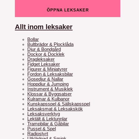
ÖPPNA LEKSAKER
Allt inom leksaker
Bollar
Bultbrädor & Plocklåda
Djur & Bondgård
Dockor & Docklek
Dragleksaker
Fidget Leksaker
Figurer & Miniatyrer
Fordon & Leksaksbilar
Gosedjur & Nallar
Hoppdjur & Jumping
Instrument & Musiklek
Klossar & Byggsatser
Kulramar & Kulbanor
Kunskapsspel & Sällskapsspel
Leksaksmat & Leksakskök
Leksaksverktyg
Lektält & Lektunnlar
Trampbilar & Gåbilar
Pussel & Spel
Radiostyrt
Utklädnad & Smink