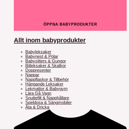
ÖPPNA BABYPRODUKTER
Allt inom babyprodukter
Babyleksaker
Babynest & Pölar
Babysitters & Gungor
Bitleksaker & Skallror
Doppresenter
Nappar
Nappflaskor & Tillbehör
Hängande Leksaker
Lekmattor & Babygym
Lära Gå Vagn
Snuttefilt & Napphållare
Speldosa & Sängmobiler
Äta & Dricka