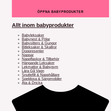
ÖPPNA BABYPRODUKTER
Allt inom babyprodukter
Babyleksaker
Babynest & Pölar
Babysitters & Gungor
Bitleksaker & Skallror
Doppresenter
Nappar
Nappflaskor & Tillbehör
Hängande Leksaker
Lekmattor & Babygym
Lära Gå Vagn
Snuttefilt & Napphållare
Speldosa & Sängmobiler
Äta & Dricka