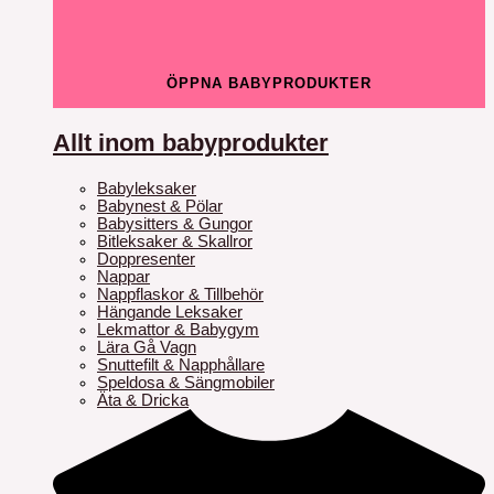
ÖPPNA BABYPRODUKTER
Allt inom babyprodukter
Babyleksaker
Babynest & Pölar
Babysitters & Gungor
Bitleksaker & Skallror
Doppresenter
Nappar
Nappflaskor & Tillbehör
Hängande Leksaker
Lekmattor & Babygym
Lära Gå Vagn
Snuttefilt & Napphållare
Speldosa & Sängmobiler
Äta & Dricka