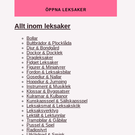
ÖPPNA LEKSAKER
Allt inom leksaker
Bollar
Bultbrädor & Plocklåda
Djur & Bondgård
Dockor & Docklek
Dragleksaker
Fidget Leksaker
Figurer & Miniatyrer
Fordon & Leksaksbilar
Gosedjur & Nallar
Hoppdjur & Jumping
Instrument & Musiklek
Klossar & Byggsatser
Kulramar & Kulbanor
Kunskapsspel & Sällskapsspel
Leksaksmat & Leksakskök
Leksaksverktyg
Lektält & Lektunnlar
Trampbilar & Gåbilar
Pussel & Spel
Radiostyrt
Utklädnad & Smink