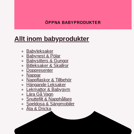
ÖPPNA BABYPRODUKTER
Allt inom babyprodukter
Babyleksaker
Babynest & Pölar
Babysitters & Gungor
Bitleksaker & Skallror
Doppresenter
Nappar
Nappflaskor & Tillbehör
Hängande Leksaker
Lekmattor & Babygym
Lära Gå Vagn
Snuttefilt & Napphållare
Speldosa & Sängmobiler
Äta & Dricka