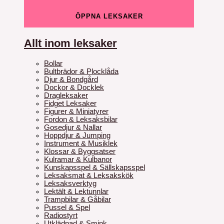
ÖPPNA LEKSAKER
Allt inom leksaker
Bollar
Bultbrädor & Plocklåda
Djur & Bondgård
Dockor & Docklek
Dragleksaker
Fidget Leksaker
Figurer & Miniatyrer
Fordon & Leksaksbilar
Gosedjur & Nallar
Hoppdjur & Jumping
Instrument & Musiklek
Klossar & Byggsatser
Kulramar & Kulbanor
Kunskapsspel & Sällskapsspel
Leksaksmat & Leksakskök
Leksaksverktyg
Lektält & Lektunnlar
Trampbilar & Gåbilar
Pussel & Spel
Radiostyrt
Utklädnad & Smink