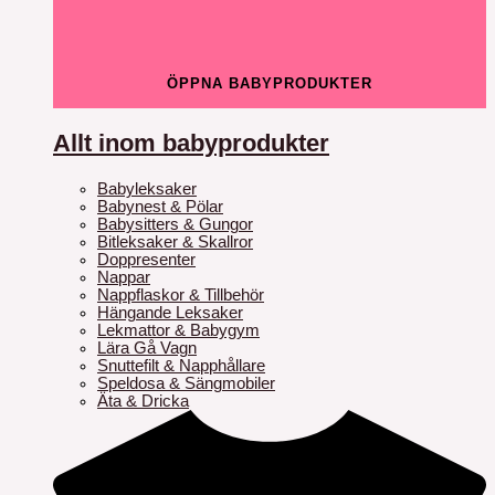
ÖPPNA BABYPRODUKTER
Allt inom babyprodukter
Babyleksaker
Babynest & Pölar
Babysitters & Gungor
Bitleksaker & Skallror
Doppresenter
Nappar
Nappflaskor & Tillbehör
Hängande Leksaker
Lekmattor & Babygym
Lära Gå Vagn
Snuttefilt & Napphållare
Speldosa & Sängmobiler
Äta & Dricka