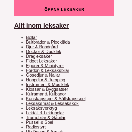
ÖPPNA LEKSAKER
Allt inom leksaker
Bollar
Bultbrädor & Plocklåda
Djur & Bondgård
Dockor & Docklek
Dragleksaker
Fidget Leksaker
Figurer & Miniatyrer
Fordon & Leksaksbilar
Gosedjur & Nallar
Hoppdjur & Jumping
Instrument & Musiklek
Klossar & Byggsatser
Kulramar & Kulbanor
Kunskapsspel & Sällskapsspel
Leksaksmat & Leksakskök
Leksaksverktyg
Lektält & Lektunnlar
Trampbilar & Gåbilar
Pussel & Spel
Radiostyrt
Utklädnad & Smink