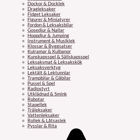
Dockor & Docklek
Dragleksaker
Fidget Leksaker
Figurer & Miniatyrer
Fordon & Leksaksbilar
Gosedjur & Nallar
Hoppdjur & Jumping
Instrument & Musiklek
Klossar & Byggsatser
Kulramar & Kulbanor
Kunskapsspel & Sällskapsspel
Leksaksmat & Leksakskök
Leksaksverktyg
Lektält & Lektunnlar
Trampbilar & Gåbilar
Pussel & Spel
Radiostyrt
Utklädnad & Smink
Robotar
Stapellek
Träleksaker
Vattenleksaker
Rollek & Låtsaslek
Pysslar & Rita