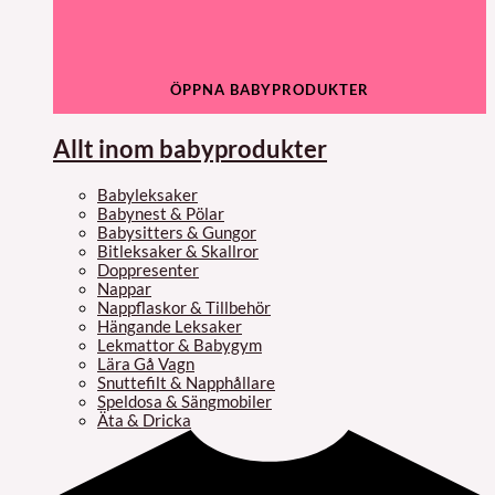
ÖPPNA BABYPRODUKTER
Allt inom babyprodukter
Babyleksaker
Babynest & Pölar
Babysitters & Gungor
Bitleksaker & Skallror
Doppresenter
Nappar
Nappflaskor & Tillbehör
Hängande Leksaker
Lekmattor & Babygym
Lära Gå Vagn
Snuttefilt & Napphållare
Speldosa & Sängmobiler
Äta & Dricka