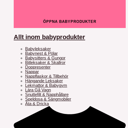
ÖPPNA BABYPRODUKTER
Allt inom babyprodukter
Babyleksaker
Babynest & Pölar
Babysitters & Gungor
Bitleksaker & Skallror
Doppresenter
Nappar
Nappflaskor & Tillbehör
Hängande Leksaker
Lekmattor & Babygym
Lära Gå Vagn
Snuttefilt & Napphållare
Speldosa & Sängmobiler
Äta & Dricka