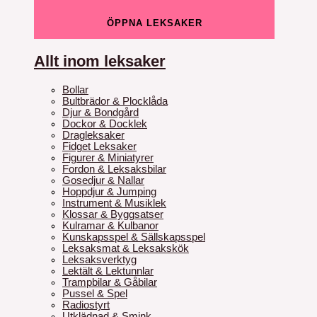
ÖPPNA LEKSAKER
Allt inom leksaker
Bollar
Bultbrädor & Plocklåda
Djur & Bondgård
Dockor & Docklek
Dragleksaker
Fidget Leksaker
Figurer & Miniatyrer
Fordon & Leksaksbilar
Gosedjur & Nallar
Hoppdjur & Jumping
Instrument & Musiklek
Klossar & Byggsatser
Kulramar & Kulbanor
Kunskapsspel & Sällskapsspel
Leksaksmat & Leksakskök
Leksaksverktyg
Lektält & Lektunnlar
Trampbilar & Gåbilar
Pussel & Spel
Radiostyrt
Utklädnad & Smink