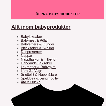
ÖPPNA BABYPRODUKTER
Allt inom babyprodukter
Babyleksaker
Babynest & Pölar
Babysitters & Gungor
Bitleksaker & Skallror
Doppresenter
Nappar
Nappflaskor & Tillbehör
Hängande Leksaker
Lekmattor & Babygym
Lära Gå Vagn
Snuttefilt & Napphållare
Speldosa & Sängmobiler
Äta & Dricka