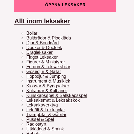
ÖPPNA LEKSAKER
Allt inom leksaker
Bollar
Bultbrädor & Plocklåda
Djur & Bondgård
Dockor & Docklek
Dragleksaker
Fidget Leksaker
Figurer & Miniatyrer
Fordon & Leksaksbilar
Gosedjur & Nallar
Hoppdjur & Jumping
Instrument & Musiklek
Klossar & Byggsatser
Kulramar & Kulbanor
Kunskapsspel & Sällskapsspel
Leksaksmat & Leksakskök
Leksaksverktyg
Lektält & Lektunnlar
Trampbilar & Gåbilar
Pussel & Spel
Radiostyrt
Utklädnad & Smink
Robotar