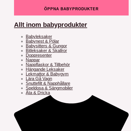
ÖPPNA BABYPRODUKTER
Allt inom babyprodukter
Babyleksaker
Babynest & Pölar
Babysitters & Gungor
Bitleksaker & Skallror
Doppresenter
Nappar
Nappflaskor & Tillbehör
Hängande Leksaker
Lekmattor & Babygym
Lära Gå Vagn
Snuttefilt & Napphållare
Speldosa & Sängmobiler
Äta & Dricka