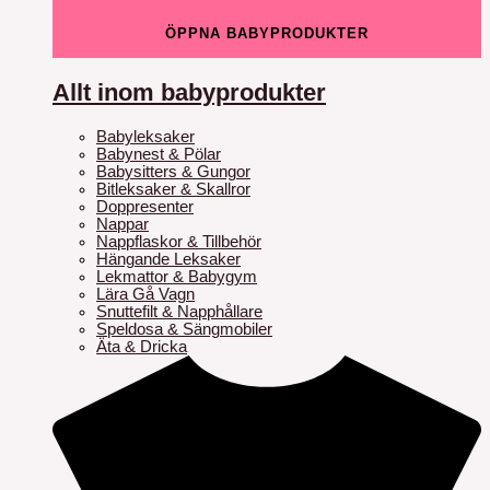
ÖPPNA BABYPRODUKTER
Allt inom babyprodukter
Babyleksaker
Babynest & Pölar
Babysitters & Gungor
Bitleksaker & Skallror
Doppresenter
Nappar
Nappflaskor & Tillbehör
Hängande Leksaker
Lekmattor & Babygym
Lära Gå Vagn
Snuttefilt & Napphållare
Speldosa & Sängmobiler
Äta & Dricka