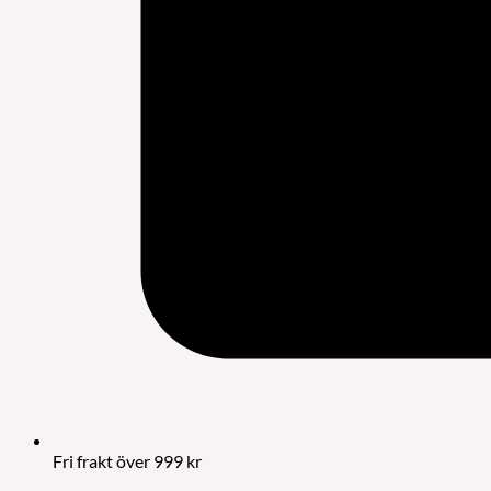
Fri frakt över 999 kr