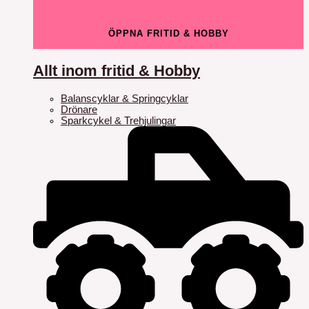
ÖPPNA FRITID & HOBBY
Allt inom fritid & Hobby
Balanscyklar & Springcyklar
Drönare
Sparkcykel & Trehjulingar