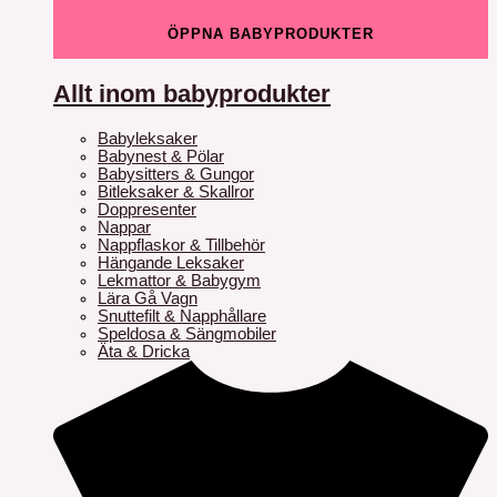
ÖPPNA BABYPRODUKTER
Allt inom babyprodukter
Babyleksaker
Babynest & Pölar
Babysitters & Gungor
Bitleksaker & Skallror
Doppresenter
Nappar
Nappflaskor & Tillbehör
Hängande Leksaker
Lekmattor & Babygym
Lära Gå Vagn
Snuttefilt & Napphållare
Speldosa & Sängmobiler
Äta & Dricka