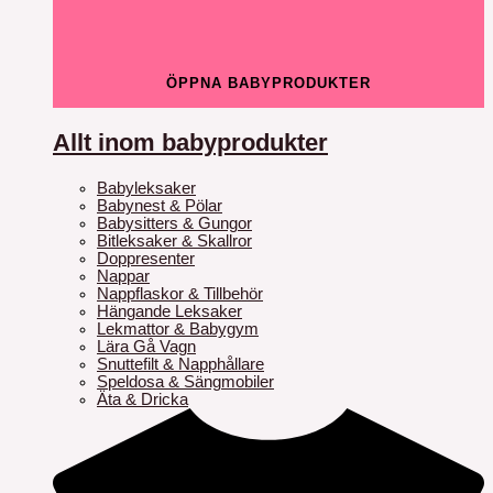
ÖPPNA BABYPRODUKTER
Allt inom babyprodukter
Babyleksaker
Babynest & Pölar
Babysitters & Gungor
Bitleksaker & Skallror
Doppresenter
Nappar
Nappflaskor & Tillbehör
Hängande Leksaker
Lekmattor & Babygym
Lära Gå Vagn
Snuttefilt & Napphållare
Speldosa & Sängmobiler
Äta & Dricka