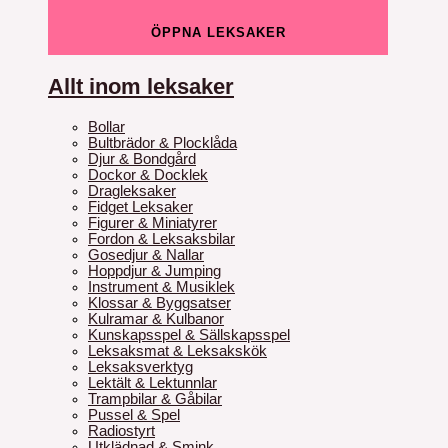
ÖPPNA LEKSAKER
Allt inom leksaker
Bollar
Bultbrädor & Plocklåda
Djur & Bondgård
Dockor & Docklek
Dragleksaker
Fidget Leksaker
Figurer & Miniatyrer
Fordon & Leksaksbilar
Gosedjur & Nallar
Hoppdjur & Jumping
Instrument & Musiklek
Klossar & Byggsatser
Kulramar & Kulbanor
Kunskapsspel & Sällskapsspel
Leksaksmat & Leksakskök
Leksaksverktyg
Lektält & Lektunnlar
Trampbilar & Gåbilar
Pussel & Spel
Radiostyrt
Utklädnad & Smink