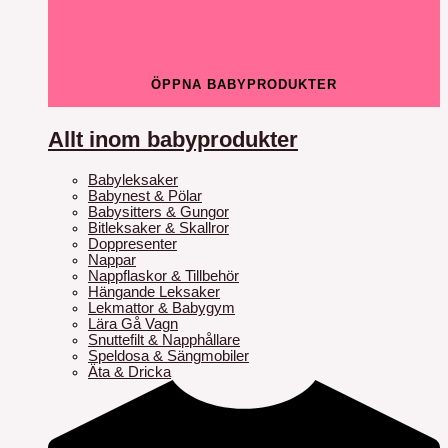
ÖPPNA BABYPRODUKTER
Allt inom babyprodukter
Babyleksaker
Babynest & Pölar
Babysitters & Gungor
Bitleksaker & Skallror
Doppresenter
Nappar
Nappflaskor & Tillbehör
Hängande Leksaker
Lekmattor & Babygym
Lära Gå Vagn
Snuttefilt & Napphållare
Speldosa & Sängmobiler
Äta & Dricka