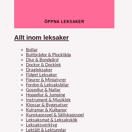
ÖPPNA LEKSAKER
Allt inom leksaker
Bollar
Bultbrädor & Plocklåda
Djur & Bondgård
Dockor & Docklek
Dragleksaker
Fidget Leksaker
Figurer & Miniatyrer
Fordon & Leksaksbilar
Gosedjur & Nallar
Hoppdjur & Jumping
Instrument & Musiklek
Klossar & Byggsatser
Kulramar & Kulbanor
Kunskapsspel & Sällskapsspel
Leksaksmat & Leksakskök
Leksaksverktyg
Lektält & Lektunnlar