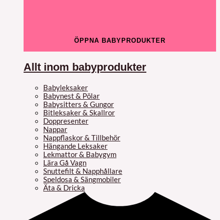
ÖPPNA BABYPRODUKTER
Allt inom babyprodukter
Babyleksaker
Babynest & Pölar
Babysitters & Gungor
Bitleksaker & Skallror
Doppresenter
Nappar
Nappflaskor & Tillbehör
Hängande Leksaker
Lekmattor & Babygym
Lära Gå Vagn
Snuttefilt & Napphållare
Speldosa & Sängmobiler
Äta & Dricka