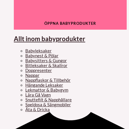
ÖPPNA BABYPRODUKTER
Allt inom babyprodukter
Babyleksaker
Babynest & Pölar
Babysitters & Gungor
Bitleksaker & Skallror
Doppresenter
Nappar
Nappflaskor & Tillbehör
Hängande Leksaker
Lekmattor & Babygym
Lära Gå Vagn
Snuttefilt & Napphållare
Speldosa & Sängmobiler
Äta & Dricka