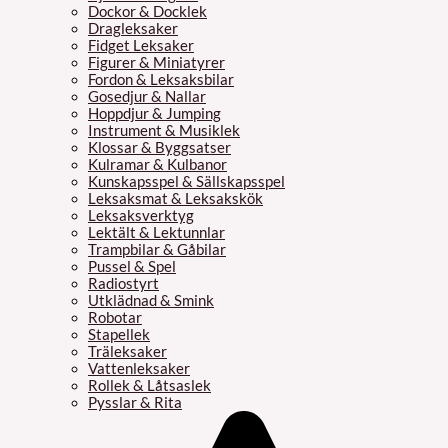
Dockor & Docklek
Dragleksaker
Fidget Leksaker
Figurer & Miniatyrer
Fordon & Leksaksbilar
Gosedjur & Nallar
Hoppdjur & Jumping
Instrument & Musiklek
Klossar & Byggsatser
Kulramar & Kulbanor
Kunskapsspel & Sällskapsspel
Leksaksmat & Leksakskök
Leksaksverktyg
Lektält & Lektunnlar
Trampbilar & Gåbilar
Pussel & Spel
Radiostyrt
Utklädnad & Smink
Robotar
Stapellek
Träleksaker
Vattenleksaker
Rollek & Låtsaslek
Pysslar & Rita