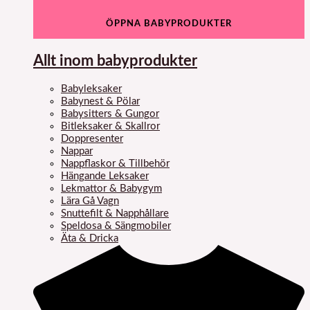
ÖPPNA BABYPRODUKTER
Allt inom babyprodukter
Babyleksaker
Babynest & Pölar
Babysitters & Gungor
Bitleksaker & Skallror
Doppresenter
Nappar
Nappflaskor & Tillbehör
Hängande Leksaker
Lekmattor & Babygym
Lära Gå Vagn
Snuttefilt & Napphållare
Speldosa & Sängmobiler
Äta & Dricka