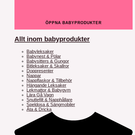
ÖPPNA BABYPRODUKTER
Allt inom babyprodukter
Babyleksaker
Babynest & Pölar
Babysitters & Gungor
Bitleksaker & Skallror
Doppresenter
Nappar
Nappflaskor & Tillbehör
Hängande Leksaker
Lekmattor & Babygym
Lära Gå Vagn
Snuttefilt & Napphållare
Speldosa & Sängmobiler
Äta & Dricka