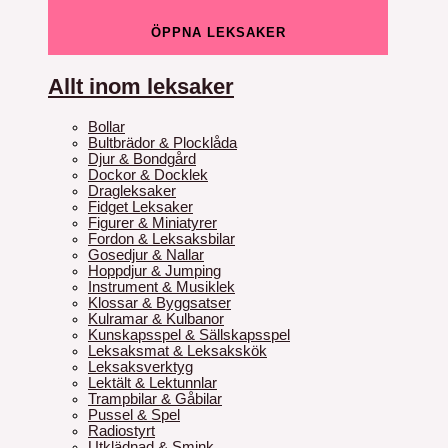
ÖPPNA LEKSAKER
Allt inom leksaker
Bollar
Bultbrädor & Plocklåda
Djur & Bondgård
Dockor & Docklek
Dragleksaker
Fidget Leksaker
Figurer & Miniatyrer
Fordon & Leksaksbilar
Gosedjur & Nallar
Hoppdjur & Jumping
Instrument & Musiklek
Klossar & Byggsatser
Kulramar & Kulbanor
Kunskapsspel & Sällskapsspel
Leksaksmat & Leksakskök
Leksaksverktyg
Lektält & Lektunnlar
Trampbilar & Gåbilar
Pussel & Spel
Radiostyrt
Utklädnad & Smink